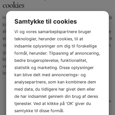
cookies
Hvis du ikke ønsker cookies fra bondestuenjyllinge.dk
Samtykke til cookies
kan du altid blokere for alle cookies, slette
eksisterende cookies på din computer eller modtage
Vi og vores samarbejdspartnere bruger
en advarsel før, der gemmes en cookie. Alle browsere
teknologier, herunder cookies, til at
tillader, at du sletter cookies enkeltvis eller alle på en
indsamle oplysninger om dig til forskellige
gang. Hvordan du gør det, afhænger af, hvilken
formål, herunder: Tilpasning af annoncering,
browser du anvender. Følg links nedenfor får at få
bedre brugeroplevelse, funktionalitet,
vejledninger til din browser. Husk, at bruger du flere
statistik og marketing. Disse oplysninger
browsere, skal du slette cookies i dem alle.
kan blive delt med annoncerings- og
Vejledning i at slette cookies på Microsoft
analysepartnere, som kan kombinere dem
Internet Explorer
med data, du tidligere har givet dem eller
Vejledning i at slette cookies på Safari browser
de har indsamlet gennem din brug af deres
Vejledning i at slette cookies på Google Chrome
tjenester. Ved at klikke på 'OK' giver du
browser
samtykke til disse formål.
Vejledning i at slette cookies på Mozilla Firefox